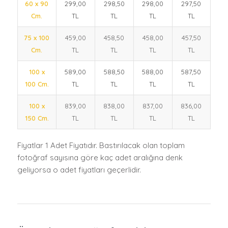
60 x 90
299,00
298,50
298,00
297,50
Cm.
TL
TL
TL
TL
75 x 100
459,00
458,50
458,00
457,50
Cm.
TL
TL
TL
TL
100 x
589,00
588,50
588,00
587,50
100 Cm.
TL
TL
TL
TL
100 x
839,00
838,00
837,00
836,00
150 Cm.
TL
TL
TL
TL
Fiyatlar 1 Adet Fiyatıdır. Bastırılacak olan toplam
fotoğraf sayısına göre kaç adet aralığına denk
geliyorsa o adet fiyatları geçerlidir.