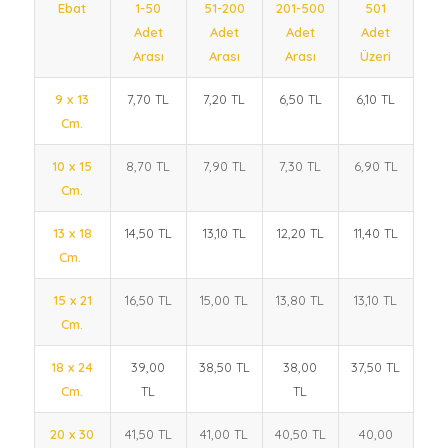
Ebat
1-50
51-200
201-500
501
Adet
Adet
Adet
Adet
Arası
Arası
Arası
Üzeri
9 x 13
7,70 TL
7,20 TL
6,50 TL
6,10 TL
Cm.
10 x 15
8,70 TL
7,90 TL
7,30 TL
6,90 TL
Cm.
13 x 18
14,50 TL
13,10 TL
12,20 TL
11,40 TL
Cm.
15 x 21
16,50 TL
15,00 TL
13,80 TL
13,10 TL
Cm.
18 x 24
39,00
38,50 TL
38,00
37,50 TL
Cm.
TL
TL
20 x 30
41,50 TL
41,00 TL
40,50 TL
40,00