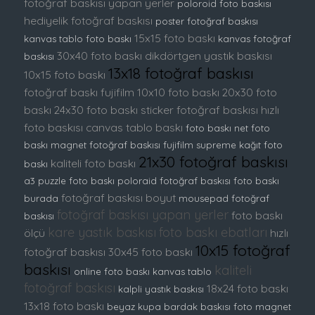
fotoğraf baskısı yapan yerler
poloroid foto baskısı
hediyelik fotoğraf baskısı
poster fotoğraf baskısı
15x15 foto baskı
kanvas tablo foto baskı
kanvas fotoğraf
30x40 foto baskı
dikdörtgen yastık baskısı
baskısı
13x18 fotoğraf baskısı
10x15 foto baskı
fotoğraf baskı fujifilm
10x10 foto baskı
20x30 foto
baskı
24x30 foto baskı
sticker fotoğraf baskısı
hızlı
foto baskısı
canvas tablo baskı
foto baskı
net foto
baskı
magnet fotoğraf baskısı
fujifilm supreme kağıt foto
21x30 fotoğraf baskısı
kaliteli foto baskı
baskı
a3 puzzle foto baskı
poloraid fotoğraf baskısı
foto baskı
fotoğraf baskısı boyut
burada
mousepad fotoğraf
fotoğraf baskısı yapan yerler
foto baskı
baskısı
kare yastık baskısı
foto baskı ebatları
ölçü
hızlı
10x15 fotoğraf
fotoğraf baskısı
30x45 foto baskı
baskısı
kaliteli
online foto baskı
kanvas tablo
fotoğraf baskısı
18x24 foto baskı
kalpli yastık baskısı
13x18 foto baskı
beyaz kupa bardak baskısı
foto magnet