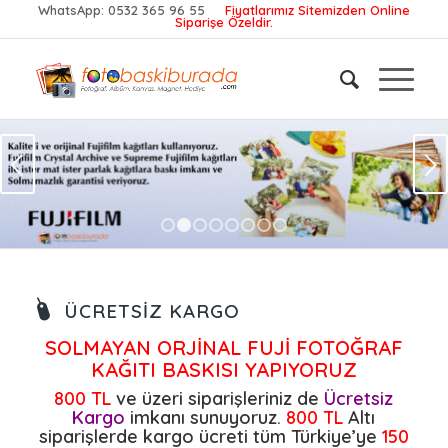
WhatsApp:
0532 365 96 55
Fiyatlarımız Sitemizden Online
Siparişe Özeldir.
Sonraki
1
2
3
4
5
6
7
8
ÜCRETSIZ KARGO
SOLMAYAN ORJİNAL FUJİ FOTOĞRAF
KAĞITI BASKISI YAPIYORUZ
800 TL
ve üzeri siparişleriniz de
Ücretsiz
Kargo
imkanı sunuyoruz.
800 TL
Altı
siparişlerde kargo ücreti tüm Türkiye’ye
150