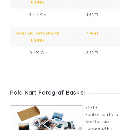
Baskısı
9 x 11 Cm
9,50 TL
Kare Pola Kart Fotoğraf
1 Adet
Baskısı
10 × 10 Cm
8,70 TL
Pola Kart Fotoğraf Baskısı
7.5×10
Ebatlarında Pola
Kart baskısı
yapıyoruz! En