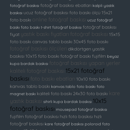
fotoğraf baskısı ebatları
fotoğraf baskısı
kalpli yastık
ucuz fotoğraf baskısı
foto baskı ölçü
15x21
baskısı
online fotoğraf baskısı
foto baskı
ucuz fotoğraf
fotoğraf baskısı
baskı
foto baskı
t-shirt fotoğraf baskısı
yastık baskı fiyatları
fotoğraf baskısı
fiyat
15x15
foto baskı
canvas tablo baskı
30x45 foto baskı
fotoğraf baskısı ölçüleri
dikdörtgen yastık
baskısı
10x15 foto baskı
fotoğraf baskı fujifilm
beyaz
fotoğraf baskısı yapan yerler
kupa bardak baskısı
15x21 fotoğraf
kaliteli fotoğraf baskısı
baskısı
foto baskı ebatları
10x10 foto baskı
kanvas tablo baskı
kanvas tablo foto baskı
foto
kare
kaliteli foto baskı
24x30 foto baskı
magnet baskı
10x15
yastık baskısı
sihirli kupa bardak baskısı
fotoğraf baskısı
mousepad fotoğraf baskısı
fujifilm fotoğraf baskısı
hızlı foto baskısı
hızlı
fotoğraf baskısı
kare fotoğraf baskısı
poloroid foto