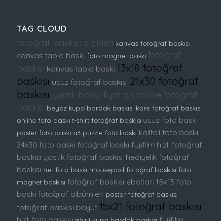
TAG CLOUD
fotoğraf baskısı ölçüleri
kanvas fotoğraf baskısı
fotoğraf
canvas tablo baskı
foto magnet baskı
13x18 fotoğraf
baskısı
kanvas tablo baskı
baskısı
21x30 fotoğraf
ucuz fotoğraf baskısı
baskısı
yastık baskı fiyatları
online fotoğraf
baskısı
beyaz kupa bardak baskısı
kare fotoğraf baskısı
ucuz foto baskı
online foto baskı
t-shirt fotoğraf baskısı
kaliteli foto baskı
poster foto baskı
a3 puzzle foto baskı
24x30 foto baskı
fotoğraf baskı fujifilm
hızlı fotoğraf
baskısı
yastık fotoğraf baskısı
hediyelik fotoğraf
baskısı
net foto baskı
mousepad fotoğraf baskısı
foto
fotoğraf baskısı ebatları
15x15 foto
magnet baskısı
baskı
fotoğraf albümleri
poster fotoğraf baskısı
15x21 fotoğraf baskısı
fotoğraf baskısı boyut
hızlı foto baskısı
fujifilm
sihirli kupa bardak baskısı