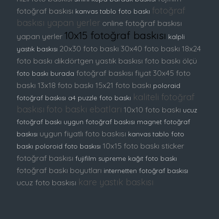
fotoğraf
fotoğraf baskısı
kanvas tablo
foto baskı
baskısı yapan yerler
online fotoğraf baskısı
10x15 fotoğraf baskısı
yapan yerler
kalpli
20x30 foto baskı
30x40 foto baskı
18x24
yastık baskısı
foto baskı
dikdörtgen yastık baskısı
foto baskı ölçü
fotoğraf baskısı fiyat
30x45 foto
foto baskı burada
baskı
13x18 foto baskı
15x21 foto baskı
poloraid
kaliteli fotoğraf
fotoğraf baskısı
a4 puzzle foto baskı
baskısı
foto baskı ebatları
10x10 foto baskı
ucuz
fotoğraf baskı
uygun fotoğraf baskısı
magnet fotoğraf
uygun fiyatlı foto baskısı
baskısı
kanvas tablo foto
10x15 foto baskı
sticker
baskı
poloroid foto baskısı
fotoğraf baskısı
fujifilm supreme kağıt foto baskı
fotoğraf baskı boyutları
internetten fotoğraf baskısı
kare yastık baskısı
ucuz foto baskısı