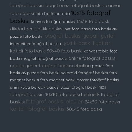
fotoğraf baskısı boyut
ucuz fotoğraf baskısı
canvas
10x15 fotoğraf
tablo baskı
foto baskı burada
baskısı
13x18 foto baskı
kanvas fotoğraf baskısı
dikdörtgen yastık baskısı
net foto baskı
foto baskı
a4
fotoğraf baskısı yapan yerler
puzzle foto baskı
yastık baskı fiyatları
internetten fotoğraf baskısı
kaliteli foto baskı
30x40 foto baskı
kanvas tablo foto
online fotoğraf baskısı
baskı
magnet fotoğraf baskısı
yapan yerler
fotoğraf baskısı ebatları
poster foto
baskı
a3 puzzle foto baskı
poloraid fotoğraf baskısı
foto
magnet baskısı
foto magnet baskı
poster fotoğraf baskısı
hızlı
sihirli kupa bardak baskısı
ucuz fotoğraf baskı
fotoğraf baskısı
10x10 foto baskı
hediyelik fotoğraf
fotoğraf baskısı ölçüleri
baskısı
24x30 foto baskı
kaliteli fotoğraf baskısı
30x45 foto baskı