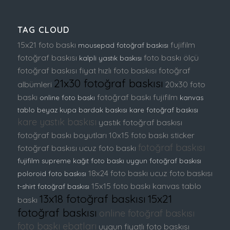
TAG CLOUD
15x21 foto baskı
fujifilm
mousepad fotoğraf baskısı
fotoğraf baskısı
foto baskı ölçü
kalpli yastık baskısı
fotoğraf baskısı fiyat
hızlı foto baskısı
fotoğraf
21x30 fotoğraf baskısı
albümleri
20x30 foto
baskı
fotoğraf baskı fujifilm
online foto baskı
kanvas
tablo
beyaz kupa bardak baskısı
kare fotoğraf baskısı
kare yastık baskısı
yastık fotoğraf baskısı
fotoğraf baskı boyutları
10x15 foto baskı
sticker
fotoğraf baskısı
fotoğraf baskısı
ucuz foto baskı
fujifilm supreme kağıt foto baskı
uygun fotoğraf baskısı
18x24 foto baskı
ucuz foto baskısı
poloroid foto baskısı
15x15 foto baskı
kanvas tablo
t-shirt fotoğraf baskısı
13x18 fotoğraf baskısı
15x21
baskı
fotoğraf baskısı
online fotoğraf baskısı
foto baskı ebatları
uygun fiyatlı foto baskısı