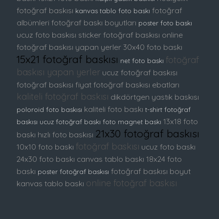
fotoğraf baskısı
fotoğraf
kanvas tablo foto baskı
albümleri
fotoğraf baskı boyutları
poster foto baskı
ucuz foto baskısı
sticker fotoğraf baskısı
online
fotoğraf baskısı yapan yerler
30x40 foto baskı
15x21 fotoğraf baskısı
fotoğraf
net foto baskı
baskısı yapan yerler
ucuz fotoğraf baskısı
fotoğraf baskısı fiyat
fotoğraf baskısı ebatları
kaliteli fotoğraf baskısı
dikdörtgen yastık baskısı
kaliteli foto baskı
poloroid foto baskısı
t-shirt fotoğraf
13x18 foto
baskısı
ucuz fotoğraf baskı
foto magnet baskı
21x30 fotoğraf baskısı
baskı
hızlı foto baskısı
fotoğraf baskısı
10x10 foto baskı
ucuz foto baskı
24x30 foto baskı
canvas tablo baskı
18x24 foto
baskı
fotoğraf baskısı boyut
poster fotoğraf baskısı
online fotoğraf baskısı
kanvas tablo baskı