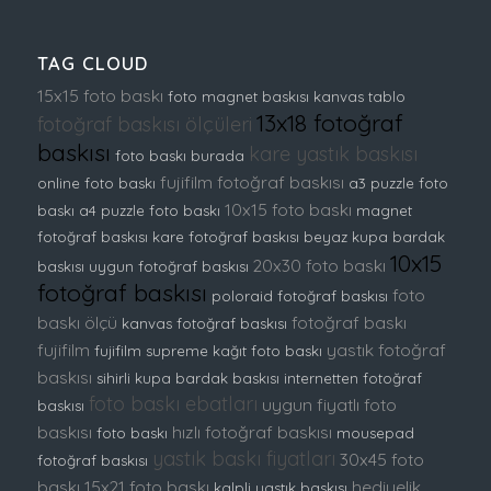
TAG CLOUD
15x15 foto baskı
foto magnet baskısı
kanvas tablo
13x18 fotoğraf
fotoğraf baskısı ölçüleri
baskısı
kare yastık baskısı
foto baskı burada
fujifilm fotoğraf baskısı
online foto baskı
a3 puzzle foto
10x15 foto baskı
baskı
a4 puzzle foto baskı
magnet
fotoğraf baskısı
kare fotoğraf baskısı
beyaz kupa bardak
10x15
20x30 foto baskı
baskısı
uygun fotoğraf baskısı
fotoğraf baskısı
foto
poloraid fotoğraf baskısı
baskı ölçü
fotoğraf baskı
kanvas fotoğraf baskısı
fujifilm
yastık fotoğraf
fujifilm supreme kağıt foto baskı
baskısı
sihirli kupa bardak baskısı
internetten fotoğraf
foto baskı ebatları
uygun fiyatlı foto
baskısı
baskısı
hızlı fotoğraf baskısı
foto baskı
mousepad
yastık baskı fiyatları
30x45 foto
fotoğraf baskısı
baskı
15x21 foto baskı
hediyelik
kalpli yastık baskısı