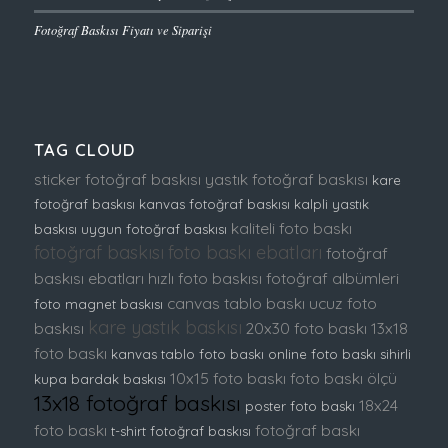
Fotoğraf Baskısı Fiyatı ve Siparişi
TAG CLOUD
sticker fotoğraf baskısı
yastık fotoğraf baskısı
kare
fotoğraf baskısı
kanvas fotoğraf baskısı
kalpli yastık
kaliteli foto baskı
baskısı
uygun fotoğraf baskısı
fotoğraf baskısı
foto baskı ebatları
fotoğraf
baskısı ebatları
hızlı foto baskısı
fotoğraf albümleri
canvas tablo baskı
ucuz foto
foto magnet baskısı
kare yastık baskısı
baskısı
20x30 foto baskı
13x18
foto baskı
kanvas tablo foto baskı
online foto baskı
sihirli
10x15 foto baskı
foto baskı ölçü
kupa bardak baskısı
13x18 fotoğraf baskısı
18x24
poster foto baskı
foto baskı
fotoğraf baskı
t-shirt fotoğraf baskısı