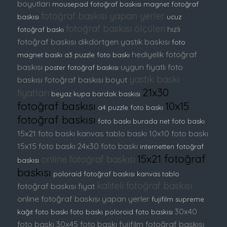
boyutları
mousepad fotoğraf baskısı
magnet fotoğraf
fotoğraf baskısı yapan yerler
baskısı
ucuz
fotoğraf baskısı ölçüleri
hızlı
fotoğraf baskı
fotoğraf baskısı
dikdörtgen yastık baskısı
foto
hediyelik fotoğraf
magnet baskı
a3 puzzle foto baskı
baskısı
uygun fiyatlı foto
poster fotoğraf baskısı
yastık baskı
baskısı
fotoğraf baskısı boyut
21x30
fiyatları
beyaz kupa bardak baskısı
fotoğraf baskısı
10x15
a4 puzzle foto baskı
fotoğraf baskısı
foto baskı burada
net foto baskı
15x21 foto baskı
kanvas tablo baskı
10x10 foto baskı
15x15 foto baskı
24x30 foto baskı
internetten fotoğraf
15x21 fotoğraf
online fotoğraf baskısı
baskısı
baskısı
poloraid fotoğraf baskısı
kanvas tablo
kaliteli fotoğraf baskısı
fotoğraf baskısı fiyat
online fotoğraf baskısı yapan yerler
fujifilm supreme
30x40
kağıt foto baskı
foto baskı
poloroid foto baskısı
foto baskı
30x45 foto baskı
fujifilm fotoğraf baskısı