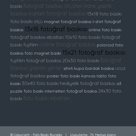
fotoğraf baskısı ölçüleri
kare yastık
baskı
baskısı
kaliteli fotoğraf baskısı
13x18 foto baskı
foto baskı ölçü
magnet fotoğraf baskısı
t-shirt fotoğraf
13x18 fotoğraf baskısı
baskısı
online foto baskı
fotoğraf baskısı ebatları
10x10 foto baskı
fotoğraf
online fotoğraf baskısı
baskı fujifilm
poloroid foto
15x21 fotoğraf baskısı
baskısı
foto magnet baskı
fotoğraf
fujifilm fotoğraf baskısı
20x30 foto baskı
baskısı yapan yerler
ucuz
sihirli kupa bardak baskısı
fotoğraf baskısı
poster foto baskı
kanvas tablo foto
30x40 foto baskı
hediyelik fotoğraf baskısı
baskı
a3
24x30 foto
puzzle foto baskı
internetten fotoğraf baskısı
foto baskı ebatları
baskı
© Copyright - Foto Baskı Burada | Uygulama :
7K Medya Ajans