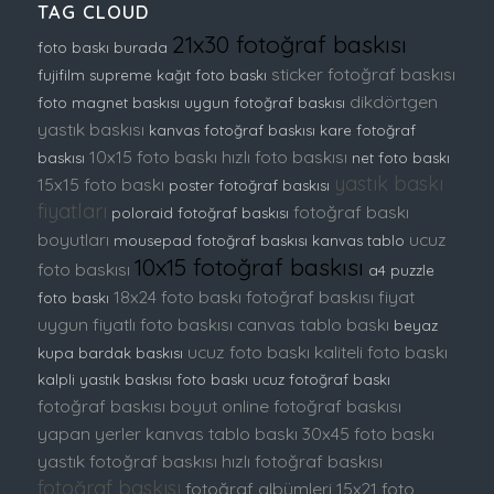
TAG CLOUD
21x30 fotoğraf baskısı
foto baskı burada
sticker fotoğraf baskısı
fujifilm supreme kağıt foto baskı
dikdörtgen
foto magnet baskısı
uygun fotoğraf baskısı
yastık baskısı
kanvas fotoğraf baskısı
kare fotoğraf
10x15 foto baskı
hızlı foto baskısı
baskısı
net foto baskı
yastık baskı
15x15 foto baskı
poster fotoğraf baskısı
fiyatları
fotoğraf baskı
poloraid fotoğraf baskısı
boyutları
ucuz
mousepad fotoğraf baskısı
kanvas tablo
10x15 fotoğraf baskısı
foto baskısı
a4 puzzle
18x24 foto baskı
fotoğraf baskısı fiyat
foto baskı
uygun fiyatlı foto baskısı
canvas tablo baskı
beyaz
ucuz foto baskı
kaliteli foto baskı
kupa bardak baskısı
kalpli yastık baskısı
foto baskı
ucuz fotoğraf baskı
fotoğraf baskısı boyut
online fotoğraf baskısı
yapan yerler
kanvas tablo baskı
30x45 foto baskı
yastık fotoğraf baskısı
hızlı fotoğraf baskısı
fotoğraf baskısı
fotoğraf albümleri
15x21 foto