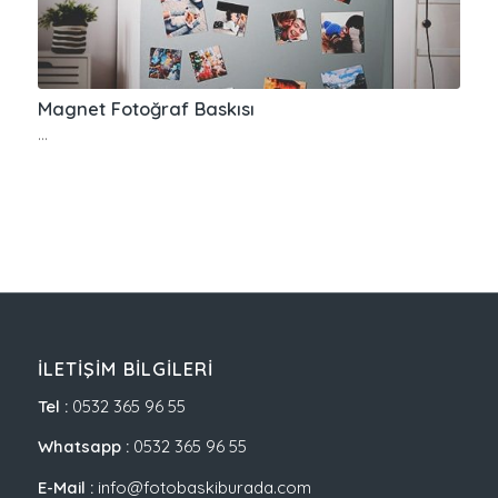
Magnet Fotoğraf Baskısı
…
İLETIŞIM BILGILERI
Tel :
0532 365 96 55
Whatsapp :
0532 365 96 55
E-Mail :
info@fotobaskiburada.com